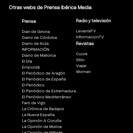
Otras webs de Prensa Ibérica Media
Radio y televisión
Prensa
LevanteTV
Diari de Girona
InformacionTV
Diario de Córdoba
Diario de Ibiza
Revistas
INFORMACIÓN
Cuore
Diario de Mallorca
Stilo
El Día
Viajar
Empordà
Woman
El Periódico de Aragón
El Periódico de España
El Periódico
El Periódico de Extremadura
El Periódico Mediterráneo
Faro de Vigo
La Crónica de Badajoz
La Nueva España
La Opinión A Coruña
La Opinión de Murcia
La Opinión de Málaga