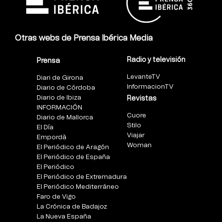
Otras webs de Prensa Ibérica Media
Radio y televisión
Prensa
LevanteTV
Diari de Girona
InformacionTV
Diario de Córdoba
Diario de Ibiza
Revistas
INFORMACIÓN
Cuore
Diario de Mallorca
Stilo
El Día
Viajar
Empordà
Woman
El Periódico de Aragón
El Periódico de España
El Periódico
El Periódico de Extremadura
El Periódico Mediterráneo
Faro de Vigo
La Crónica de Badajoz
La Nueva España