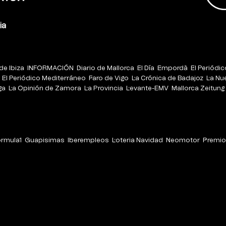
ia
de Ibiza
INFORMACIÓN
Diario de Mallorca
El Día
Empordà
El Periódi
El Periódico Mediterráneo
Faro de Vigo
La Crónica de Badajoz
La Nu
ga
La Opinión de Zamora
La Provincia
Levante-EMV
Mallorca Zeitung
órmula1
Guapisimas
Iberempleos
Loteria Navidad
Neomotor
Premio