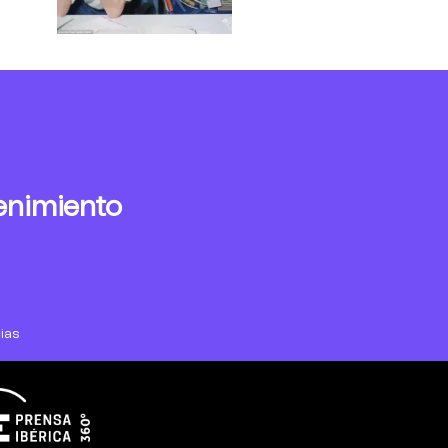
enimiento
ias