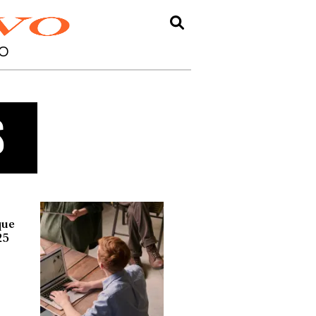
O
s
que
25