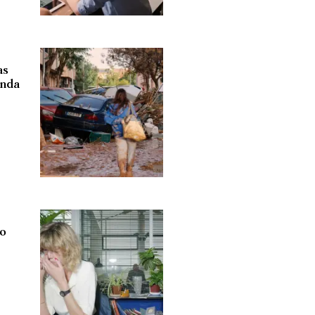
as
anda
no