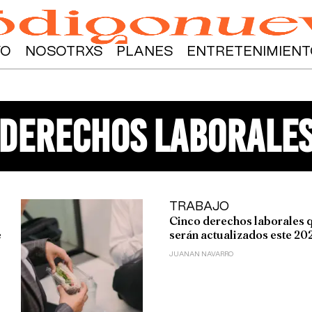
YO
NOSOTRXS
PLANES
ENTRETENIMIENT
derechos laborale
TRABAJO
Cinco derechos laborales 
e
serán actualizados este 20
JUANAN NAVARRO