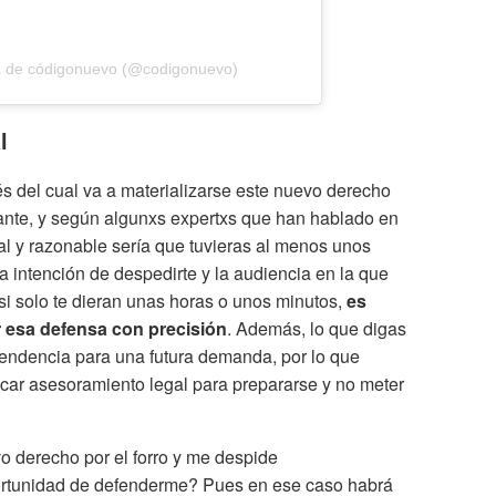
a de códigonuevo (@codigonuevo)
l
és del cual va a materializarse este nuevo derecho
tante, y según algunxs expertxs que han hablado en
l y razonable sería que tuvieras al menos unos
la intención de despedirte y la audiencia en la que
 si solo te dieran unas horas o unos minutos,
es
r esa defensa con precisión
. Además, lo que digas
cendencia para una futura demanda, por lo que
car asesoramiento legal para prepararse y no meter
o derecho por el forro y me despide
portunidad de defenderme? Pues en ese caso habrá