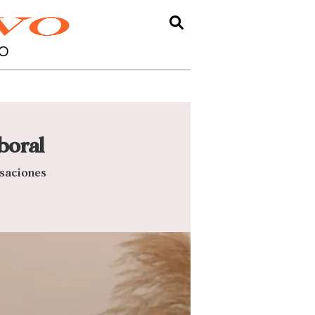
O
boral
usaciones