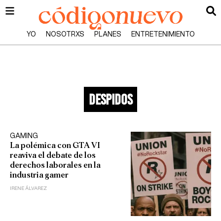
YO
NOSOTRXS
PLANES
ENTRETENIMIENTO
despidos
GAMING
La polémica con GTA VI
reaviva el debate de los
derechos laborales en la
industria gamer
IRENE ÁLVAREZ