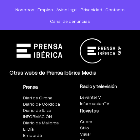
Nosotros
Empleo
Aviso legal
Privacidad
Contacto
Canal de denuncias
Otras webs de Prensa Ibérica Media
Radio y televisión
Prensa
LevanteTV
Diari de Girona
InformacionTV
Diario de Córdoba
Diario de Ibiza
Revistas
INFORMACIÓN
Cuore
Diario de Mallorca
Stilo
El Día
Viajar
Empordà