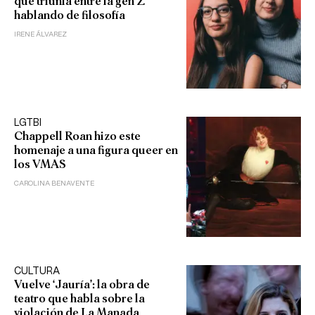
que triunfa entre la gen Z
hablando de filosofía
IRENE ÁLVAREZ
LGTBI
Chappell Roan hizo este
homenaje a una figura queer en
los VMAS
CAROLINA BENAVENTE
CULTURA
Vuelve ‘Jauría’: la obra de
teatro que habla sobre la
violación de La Manada