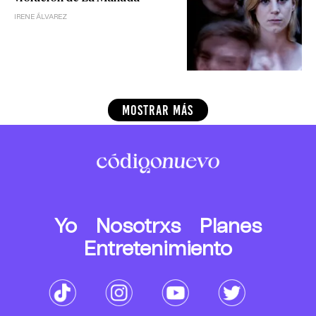
IRENE ÁLVAREZ
MOSTRAR MÁS
Yo
Nosotrxs
Planes
Entretenimiento