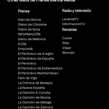
Otras webs de Prensa Ibérica Media
Radio y televisión
Prensa
LevanteTV
Diari de Girona
InformacionTV
Diario de Córdoba
Diario de Ibiza
Revistas
INFORMACIÓN
Cuore
Diario de Mallorca
Stilo
El Día
Viajar
Empordà
Woman
El Periódico de Aragón
El Periódico de España
El Periódico
El Periódico de Extremadura
El Periódico Mediterráneo
Faro de Vigo
La Crónica de Badajoz
La Nueva España
La Opinión A Coruña
La Opinión de Murcia
La Opinión de Málaga
La Opinión de Zamora