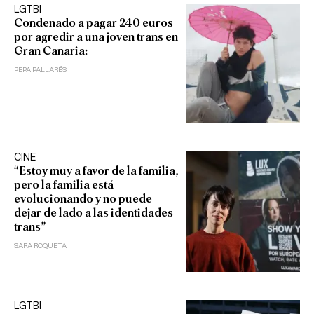
LGTBI
Condenado a pagar 240 euros
por agredir a una joven trans en
Gran Canaria:
PEPA PALLARÉS
CINE
“Estoy muy a favor de la familia,
pero la familia está
evolucionando y no puede
dejar de lado a las identidades
trans”
SARA ROQUETA
LGTBI