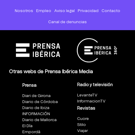
Nosotros
Empleo
Aviso legal
Privacidad
Contacto
Canal de denuncias
Otras webs de Prensa Ibérica Media
Radio y televisión
Prensa
LevanteTV
Diari de Girona
InformacionTV
Diario de Córdoba
Diario de Ibiza
Revistas
INFORMACIÓN
Cuore
Diario de Mallorca
Stilo
El Día
Viajar
Empordà