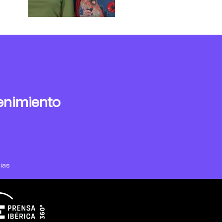
enimiento
ias