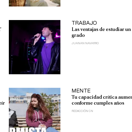
TRABAJO
’
Las ventajas de estudiar un
grado
JUANAN NAVARRO
MENTE
Tu capacidad crítica aume
eír
conforme cumples años
REDACCIÓN CN