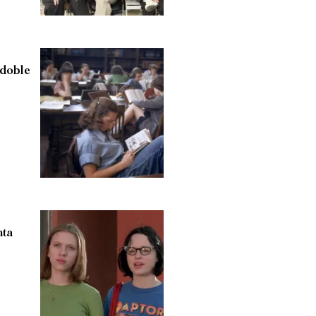
 doble
nta