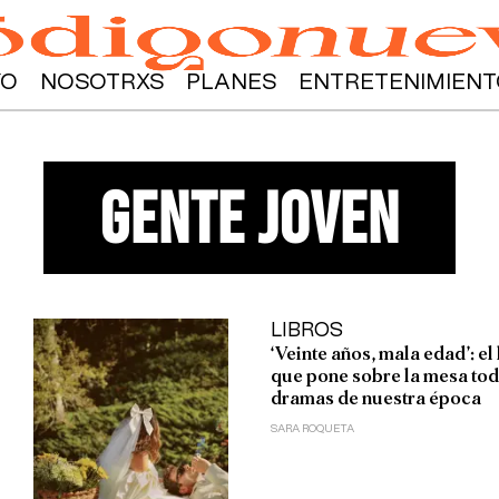
YO
NOSOTRXS
PLANES
ENTRETENIMIENT
gente joven
LIBROS
‘Veinte años, mala edad’: el 
que pone sobre la mesa tod
dramas de nuestra época
SARA ROQUETA