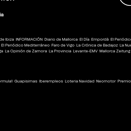
ia
de Ibiza
INFORMACIÓN
Diario de Mallorca
El Día
Empordà
El Periódi
El Periódico Mediterráneo
Faro de Vigo
La Crónica de Badajoz
La Nu
ga
La Opinión de Zamora
La Provincia
Levante-EMV
Mallorca Zeitung
órmula1
Guapisimas
Iberempleos
Loteria Navidad
Neomotor
Premio