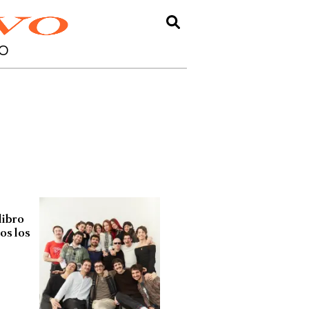
O
libro
os los