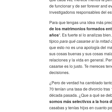
de funcionar y de ser forever and e
investigadorxs responsables del est
Para que tengas una idea más precis
de los matrimonios formados entr
años
”. Es fuerte si lo analizas bi
típico
para qué casarse si la mitad 
que esto no es una apología del ma
sus cosas buenas y sus cosas malas
relaciones y la vida en general. P
casarse es lo justo. Te mereces tene
decisiones.
¿Pero de verdad ha cambiado tanto 
70 tenían una tasa de divorcio tra
década pasada. ¿Que a qué se de
somos más selectivxs a la hora 
casabas y tenías hijxs en cuanto p