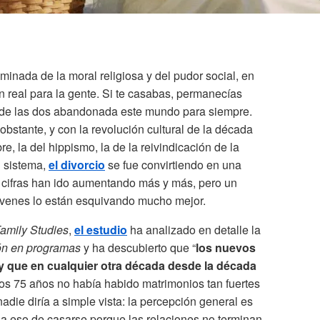
nada de la moral religiosa y del pudor social, en
n real para la gente. Si te casabas, permanecías
 de las dos abandonada este mundo para siempre.
obstante, y con la revolución cultural de la década
bre, la del hippismo, la de la reivindicación de la
el sistema,
el divorcio
se fue convirtiendo en una
 cifras han ido aumentando más y más, pero un
jóvenes lo están esquivando mucho mejor.
 Family Studies
,
el estudio
ha analizado en detalle la
ión en programas
y ha descubierto que “
los nuevos
 que en cualquier otra década desde la década
imos 75 años no había habido matrimonios tan fuertes
die diría a simple vista: la percepción general es
 eso de casarse porque las relaciones no terminan