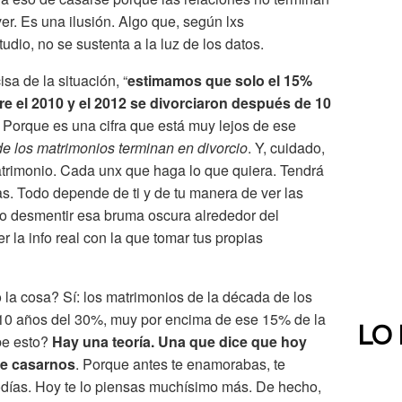
ver. Es una ilusión. Algo que, según lxs
udio, no se sustenta a la luz de los datos.
a de la situación, “
estimamos que solo el 15%
e el 2010 y el 2012 se divorciaron después de 10
en. Porque es una cifra que está muy lejos de ese
de los matrimonios terminan en divorcio
. Y, cuidado,
trimonio. Cada unx que haga lo que quiera. Tendrá
. Todo depende de ti y de tu manera de ver las
ero desmentir esa bruma oscura alrededor del
r la info real con la que tomar tus propias
la cosa? Sí: los matrimonios de la década de los
s 10 años del 30%, muy por encima de ese 15% de la
LO
be esto?
Hay una teoría. Una que dice que hoy
de casarnos
. Porque antes te enamorabas, te
odías. Hoy te lo piensas muchísimo más. De hecho,