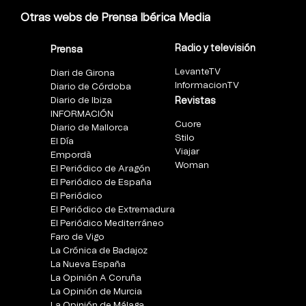
Otras webs de Prensa Ibérica Media
Radio y televisión
Prensa
LevanteTV
Diari de Girona
InformacionTV
Diario de Córdoba
Diario de Ibiza
Revistas
INFORMACIÓN
Cuore
Diario de Mallorca
Stilo
El Día
Viajar
Empordà
Woman
El Periódico de Aragón
El Periódico de España
El Periódico
El Periódico de Extremadura
El Periódico Mediterráneo
Faro de Vigo
La Crónica de Badajoz
La Nueva España
La Opinión A Coruña
La Opinión de Murcia
La Opinión de Málaga