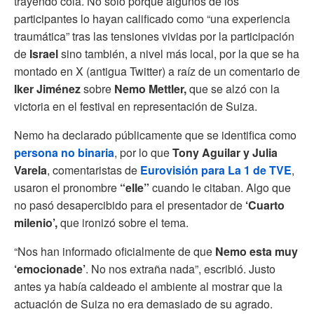
trayendo cola. No solo porque algunos de los
participantes lo hayan calificado como “una experiencia
traumática” tras las tensiones vividas por la participación
de
Israel
sino también, a nivel más local, por la que se ha
montado en X (antigua Twitter) a raíz de un comentario de
Iker Jiménez
sobre
Nemo Mettler,
que se alzó con la
victoria en el festival en representación de Suiza.
Nemo ha declarado públicamente que se identifica como
persona no binaria
, por lo que
Tony Aguilar y Julia
Varela
, comentaristas de
Eurovisión para La 1 de TVE
,
usaron el pronombre
“elle”
cuando le citaban. Algo que
no pasó desapercibido para el presentador de
‘Cuarto
milenio’,
que ironizó sobre el tema.
“Nos han informado oficialmente de que
Nemo esta muy
‘emocionade’
. No nos extraña nada”, escribió. Justo
antes ya había caldeado el ambiente al mostrar que la
actuación de Suiza no era demasiado de su agrado.