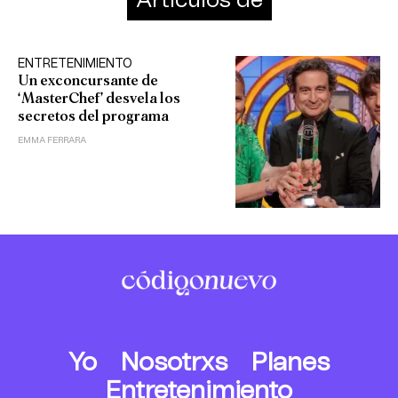
Artículos de
ENTRETENIMIENTO
Un exconcursante de
‘MasterChef’ desvela los
secretos del programa
EMMA FERRARA
Yo
Nosotrxs
Planes
Entretenimiento