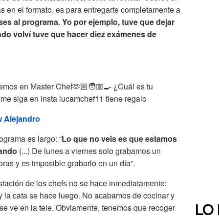
as en el formato, es para entregarte completamente a
ses al programa. Yo por ejemplo, tuve que dejar
ndo volví tuve que hacer diez exámenes de
nemos en Master Chef🫶🏼🧑🏼‍🍳 ¿Cuál es tu
e me siga en insta lucamchef11 tiene regalo
 Alejandro
ograma es largo: “
Lo que no veis es que estamos
bando
(...) De lunes a viernes solo grabamos un
ras y es imposible grabarlo en un día”.
tación de los chefs no se hace inmediatamente:
y la cata se hace luego. No acabamos de cocinar y
se ve en la tele. Obviamente, tenemos que recoger
LO