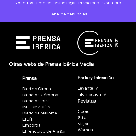
Nosotros
Empleo
Aviso legal
Privacidad
Contacto
Canal de denuncias
Otras webs de Prensa Ibérica Media
Radio y televisión
Prensa
LevanteTV
Diari de Girona
InformacionTV
Diario de Córdoba
Diario de Ibiza
Revistas
INFORMACIÓN
Cuore
Diario de Mallorca
Stilo
El Día
Viajar
Empordà
Woman
El Periódico de Aragón