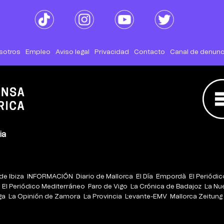
sotros
Empleo
Aviso legal
Privacidad
Contacto
Canal de denunc
ia
de Ibiza
INFORMACIÓN
Diario de Mallorca
El Día
Empordà
El Periódi
El Periódico Mediterráneo
Faro de Vigo
La Crónica de Badajoz
La Nu
ga
La Opinión de Zamora
La Provincia
Levante-EMV
Mallorca Zeitung