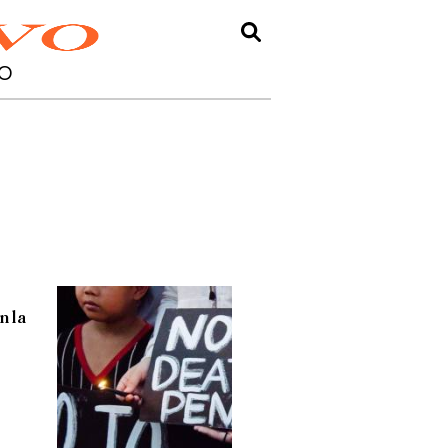
O
n la