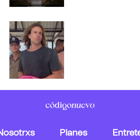
Nosotrxs
Planes
Entret