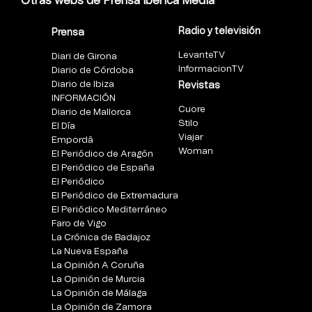
Otras webs de Prensa Ibérica Media
Radio y televisión
Prensa
LevanteTV
Diari de Girona
InformacionTV
Diario de Córdoba
Diario de Ibiza
Revistas
INFORMACIÓN
Cuore
Diario de Mallorca
Stilo
El Día
Viajar
Empordà
Woman
El Periódico de Aragón
El Periódico de España
El Periódico
El Periódico de Extremadura
El Periódico Mediterráneo
Faro de Vigo
La Crónica de Badajoz
La Nueva España
La Opinión A Coruña
La Opinión de Murcia
La Opinión de Málaga
La Opinión de Zamora