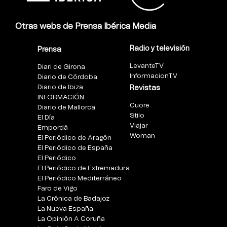
Otras webs de Prensa Ibérica Media
Radio y televisión
Prensa
LevanteTV
Diari de Girona
InformacionTV
Diario de Córdoba
Diario de Ibiza
Revistas
INFORMACIÓN
Cuore
Diario de Mallorca
Stilo
El Día
Viajar
Empordà
Woman
El Periódico de Aragón
El Periódico de España
El Periódico
El Periódico de Extremadura
El Periódico Mediterráneo
Faro de Vigo
La Crónica de Badajoz
La Nueva España
La Opinión A Coruña