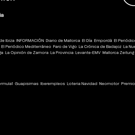
ia
de Ibiza
INFORMACIÓN
Diario de Mallorca
El Día
Empordà
El Periódi
El Periódico Mediterráneo
Faro de Vigo
La Crónica de Badajoz
La Nu
ga
La Opinión de Zamora
La Provincia
Levante-EMV
Mallorca Zeitung
órmula1
Guapisimas
Iberempleos
Loteria Navidad
Neomotor
Premio