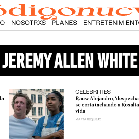
YO
NOSOTRXS
PLANES
ENTRETENIMIENT
jeremy allen white
CELEBRITIES
la
Rauw Alejandro, ‘despechao
se corta tachando a Rosalía
vida
MARTA REQUEJO