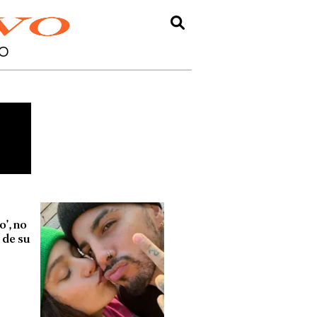
O
’, no
 de su