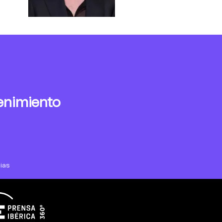
enimiento
ias