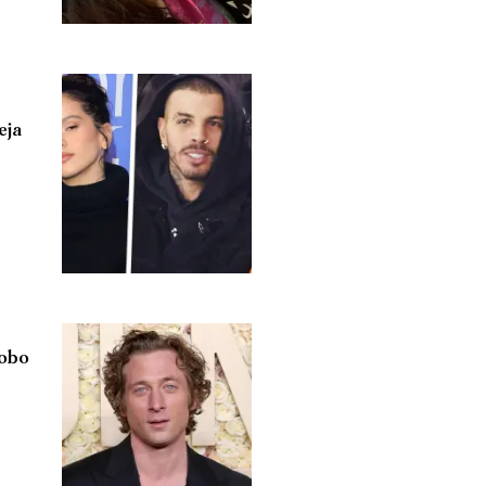
eja
lobo