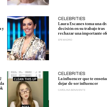
CELEBRITIES
Laura Escanes toma una dr
a y
decisión en su trabajo tras
rechazar una importante of
EPE MADRID
CELEBRITIES
2
La influencer que te enseña
ida
dejar de ser influencer
ok
CAROLINA BENAVENTE