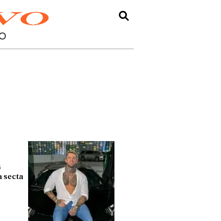
O
s
a secta