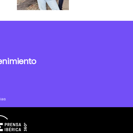
enimiento
ias