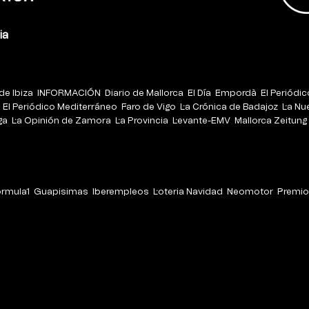
ia
de Ibiza
INFORMACIÓN
Diario de Mallorca
El Día
Empordà
El Periódi
El Periódico Mediterráneo
Faro de Vigo
La Crónica de Badajoz
La Nu
ga
La Opinión de Zamora
La Provincia
Levante-EMV
Mallorca Zeitung
órmula1
Guapisimas
Iberempleos
Loteria Navidad
Neomotor
Premio