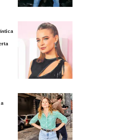
ástica
erta
 a