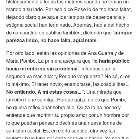
históricamente a todas las mujeres cuando no tenían un
marido a su lado. Por eso dice Rose lo de “no hace falta”,
dejando claro que aquellos tiempos de dependencia y
estigma social han terminado. Además, habla del hecho
de compartirlo en público también, diciendo que “
aunque
parezca lindo, no hace falta, aguántate
”.
Por otro lado, están las opiniones de Ana Guerra y de
Marta Pombo. La primera asegura que “
lo haría público
hacia mi entorno sin problema
”, mientras que la
segunda va más allá: “¿Por qué vergüenza? No sé, si es
lo máximo. El tener novio, enamorarse, las cosquillitas...
No entiendo. A mí estas cosas...”.
Una mirada que
también tiene su miga. Porque quizá no es que Pombo
no quiera reflexionar sobre ello. Quizá lo ha hecho y
entiende que reprimir su propio amor por un hombre por
lo que puedan pensar o decir es una nueva forma de
sumisión social. Es, en cierto sentido, otra vez las
mujeres bajo lupa por cada cosa que hacen. Ya sea A o