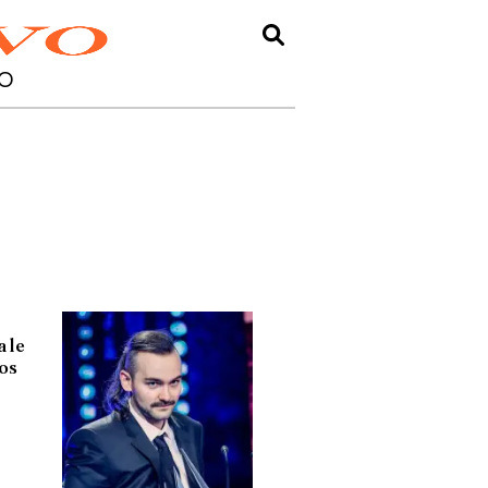
O
 le
los