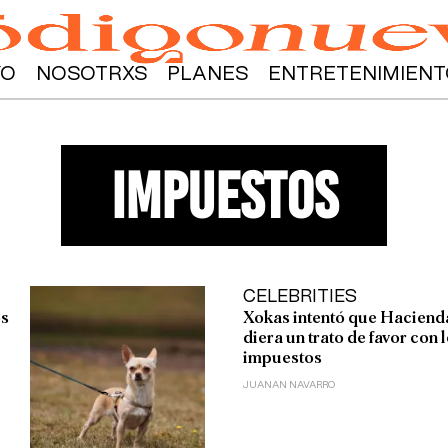
YO
NOSOTRXS
PLANES
ENTRETENIMIENT
impuestos
CELEBRITIES
os
Xokas intentó que Hacienda
diera un trato de favor con 
impuestos
JUANAN NAVARRO