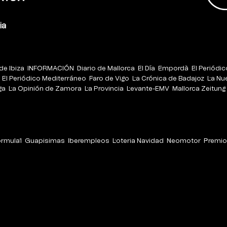
ia
de Ibiza
INFORMACIÓN
Diario de Mallorca
El Día
Empordà
El Periódi
El Periódico Mediterráneo
Faro de Vigo
La Crónica de Badajoz
La Nu
ga
La Opinión de Zamora
La Provincia
Levante-EMV
Mallorca Zeitung
órmula1
Guapisimas
Iberempleos
Loteria Navidad
Neomotor
Premio