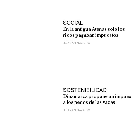
SOCIAL
En la antigua Atenas solo los
ricos pagaban impuestos
JUANAN NAVARRO
SOSTENIBILIDAD
Dinamarca propone un impues
a los pedos de las vacas
JUANAN NAVARRO