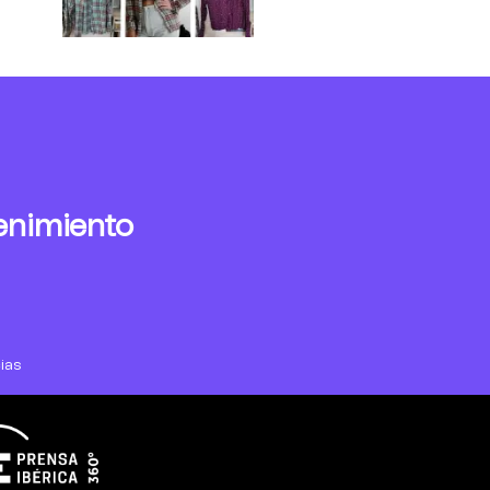
enimiento
ias