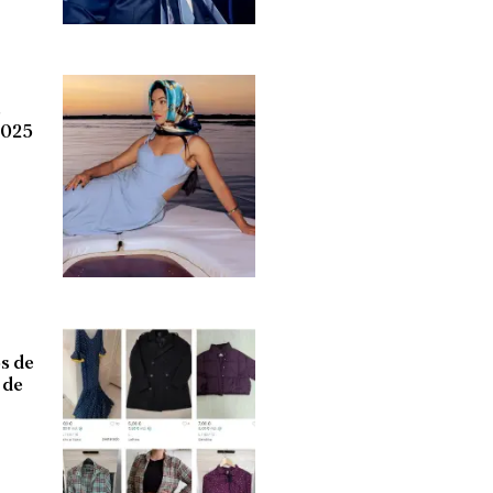
s
2025
s de
 de