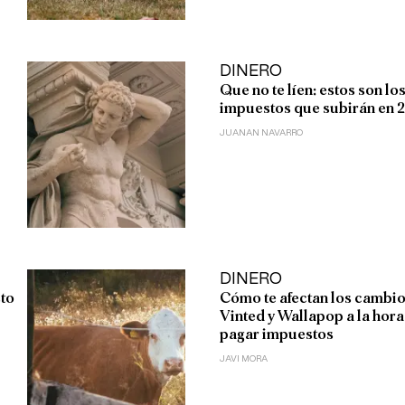
DINERO
Que no te líen: estos son lo
impuestos que subirán en 
JUANAN NAVARRO
DINERO
to
Cómo te afectan los cambio
Vinted y Wallapop a la hora
pagar impuestos
JAVI MORA