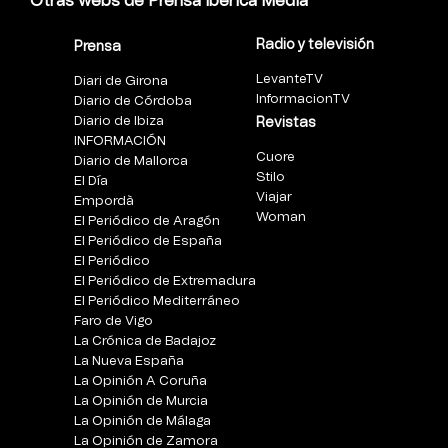
Otras webs de Prensa Ibérica Media
Radio y televisión
Prensa
LevanteTV
Diari de Girona
InformacionTV
Diario de Córdoba
Diario de Ibiza
Revistas
INFORMACIÓN
Cuore
Diario de Mallorca
Stilo
El Día
Viajar
Empordà
Woman
El Periódico de Aragón
El Periódico de España
El Periódico
El Periódico de Extremadura
El Periódico Mediterráneo
Faro de Vigo
La Crónica de Badajoz
La Nueva España
La Opinión A Coruña
La Opinión de Murcia
La Opinión de Málaga
La Opinión de Zamora