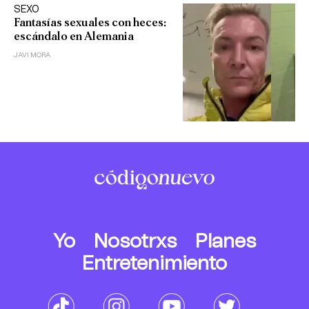
SEXO
Fantasías sexuales con heces:
escándalo en Alemania
JAVI MORA
Yo
Nosotrxs
Planes
Entretenimiento