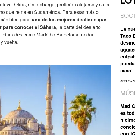
LO
 nieve. Otros, sin embargo, prefieren alejarse y saltar
ano que reina en Sudamérica. Para estar más o
SOC
 más bien poco
uno de los mejores destinos que
r para conocer el Sáhara
, la parte del desierto
La nu
de ciudades como Madrid o Barcelona rondan
Taco B
y vuelta.
desme
aguaca
culpa
pueda
casa”
JAVI MOR
MÚS
Mad C
es tod
hicim
concie
con I