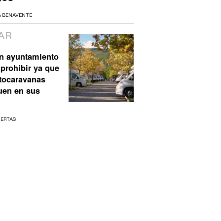
A BENAVENTE
AR
n ayuntamiento
prohibir ya que
utocaravanas
uen en sus
UERTAS