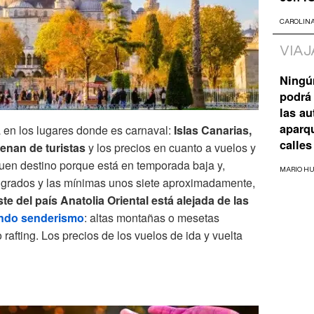
CAROLIN
VIAJ
Ningú
podrá 
las a
aparq
 en los lugares donde es carnaval:
Islas Canarias,
calles
llenan de turistas
y los precios en cuanto a vuelos y
uen destino porque está en temporada baja y,
MARIO H
grados y las mínimas unos siete aproximadamente,
te del país Anatolia Oriental está alejada de las
ndo senderismo
: altas montañas o mesetas
 rafting. Los precios de los vuelos de ida y vuelta