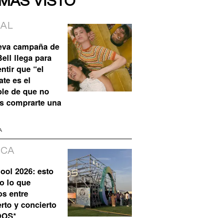
 MÁS VISTO
IAL
eva campaña de
ell llega para
ntir que “el
te es el
ble de que no
s comprarte una
A
ICA
ool 2026: esto
o lo que
os entre
rto y concierto
QOS*