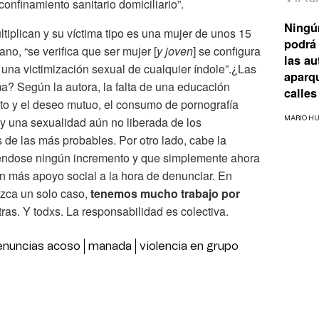
onfinamiento sanitario domiciliario”.
Ningú
ltiplican y su víctima tipo es una mujer de unos 15
podrá 
no, “se verifica que ser mujer [
y joven
] se configura
las a
r una victimización sexual de cualquier índole”.¿Las
aparq
? Según la autora, la falta de una educación
calles
to y el deseo mutuo, el consumo de pornografía
 una sexualidad aún no liberada de los
MARIO H
 de las más probables. Por otro lado, cabe la
iéndose ningún incremento y que simplemente ahora
n más apoyo social a la hora de denunciar. En
uzca un solo caso,
tenemos mucho trabajo por
tras. Y todxs. La responsabilidad es colectiva.
enuncias acoso
manada
violencia en grupo