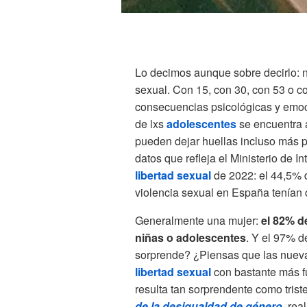
Lo decimos aunque sobre decirlo: n
sexual. Con 15, con 30, con 53 o c
consecuencias psicológicas y emoci
de lxs
adolescentes
se encuentra 
pueden dejar huellas incluso más p
datos que refleja el Ministerio de 
libertad sexual
de 2022: el 44,5% 
violencia sexual en España tenían
Generalmente una mujer:
el 82% d
niñas o adolescentes
. Y el 97% d
sorprende? ¿Piensas que las nueva
libertad sexual
con bastante más f
resulta tan sorprendente como trist
de la desigualdad de género
, rea