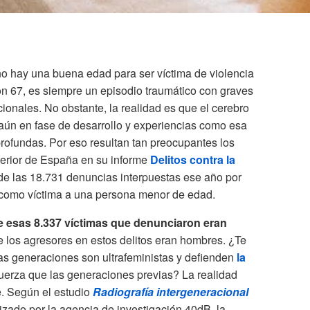
o hay una buena edad para ser víctima de violencia
on 67, es siempre un episodio traumático con graves
onales. No obstante, la realidad es que el cerebro
aún en fase de desarrollo y experiencias como esa
rofundas. Por eso resultan tan preocupantes los
Interior de España en su informe
Delitos contra la
de las 18.731 denuncias interpuestas ese año por
 como víctima a una persona menor de edad.
e esas 8.337 víctimas que denunciaron eran
e los agresores en estos delitos eran hombres. ¿Te
s generaciones son ultrafeministas y defienden
la
uerza que las generaciones previas? La realidad
e. Según el estudio
Radiografía intergeneracional
lizado por la agencia de investigación 40dB, la