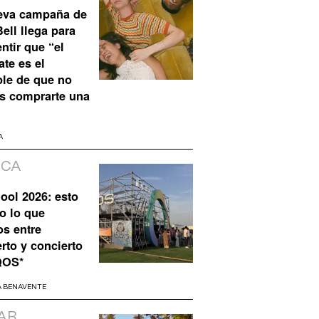
eva campaña de
ell llega para
ntir que “el
te es el
ble de que no
s comprarte una
A
ICA
ool 2026: esto
o lo que
os entre
rto y concierto
QOS*
A BENAVENTE
AR