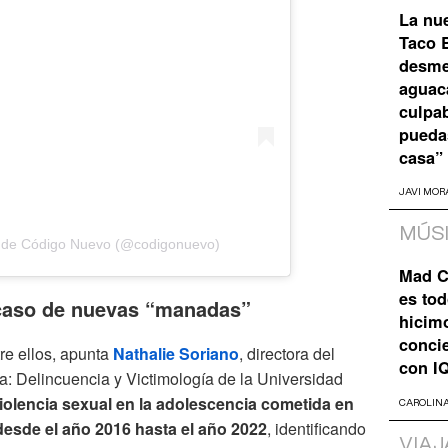
La nu
Taco B
desme
aguaca
culpa
pueda
casa”
JAVI MOR
MÚS
 de Código Nuevo (@codigonuevo)
Mad C
es tod
 caso de nuevas “manadas”
hicim
concie
re ellos, apunta
Nathalie Soriano
, directora del
con I
a: Delincuencia y Victimología de la Universidad
violencia sexual en la adolescencia cometida en
CAROLIN
desde el año 2016 hasta el año 2022
, identificando
VIAJ