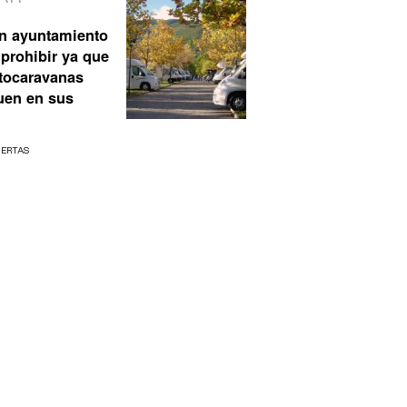
n ayuntamiento
prohibir ya que
utocaravanas
uen en sus
UERTAS