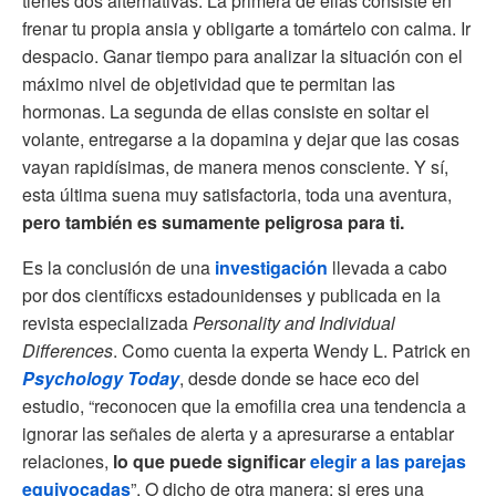
tienes dos alternativas. La primera de ellas consiste en
frenar tu propia ansia y obligarte a tomártelo con calma. Ir
despacio. Ganar tiempo para analizar la situación con el
máximo nivel de objetividad que te permitan las
hormonas. La segunda de ellas consiste en soltar el
volante, entregarse a la dopamina y dejar que las cosas
vayan rapidísimas, de manera menos consciente. Y sí,
esta última suena muy satisfactoria, toda una aventura,
pero también es sumamente peligrosa para ti.
Es la conclusión de una
investigación
llevada a cabo
por dos científicxs estadounidenses y publicada en la
revista especializada
Personality and Individual
Differences
. Como cuenta la experta Wendy L. Patrick en
Psychology Today
, desde donde se hace eco del
estudio, “reconocen que la emofilia crea una tendencia a
ignorar las señales de alerta y a apresurarse a entablar
relaciones,
lo que puede significar
elegir a las parejas
equivocadas
”. O dicho de otra manera: si eres una