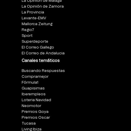
La Opinión de Málaga
La Opinión de Zamora
La Provincia
Levante-EMV
Mallorca Zeitung
Regio7
Sport
Superdeporte
El Correo Gallego
El Correo de Andalucia
Canales temáticos
Buscando Respuestas
Compramejor
Fórmula1
Guapisimas
Iberempleos
Loteria Navidad
Neomotor
Premios Goya
Premios Oscar
Tucasa
Living Ibiza