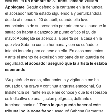
civil contra
un hombre de 31 años llamado William
Applegate
. Según defendió la cantante en la denuncia,
el acosador habría estado siguiéndola y perturbándola
desde al menos el 20 de abril, cuando ella tuvo
conocimiento de su presencia por primera vez, aunque la
situación habría alcanzado un punto crítico el 23 de
mayo: Applegate se acercó a la puerta de la casa en la
que vive Sabrina con su hermana y con su cuñado e
intentó forzarla para colarse en ella. En esos momentos,
y ante el intento de expulsión por parte de un guardia de
seguridad,
el acosador aseguró que la artista le estaba
esperando
.
“Su patrón de acoso, allanamiento y vigilancia me ha
causado una grave y continua angustia emocional. Su
insistencia delirante en que me conoce y que lo esperaba
es indicativa de una fijación peligrosa, delirante e
irracional hacia mí.
Temo lo que pueda hacer si este
tribunal no le pone freno
”, aseguró Sabrina Carpenter