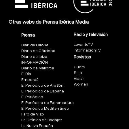
Otras webs de Prensa Ibérica Media
Radio y televisión
Prensa
LevanteTV
Diari de Girona
InformacionTV
Diario de Córdoba
Diario de Ibiza
Revistas
INFORMACIÓN
Cuore
Diario de Mallorca
Stilo
El Día
Viajar
Empordà
Woman
El Periódico de Aragón
El Periódico de España
El Periódico
El Periódico de Extremadura
El Periódico Mediterráneo
Faro de Vigo
La Crónica de Badajoz
La Nueva España