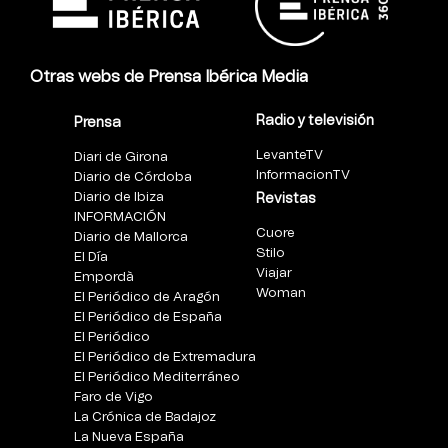
Otras webs de Prensa Ibérica Media
Radio y televisión
Prensa
LevanteTV
Diari de Girona
InformacionTV
Diario de Córdoba
Diario de Ibiza
Revistas
INFORMACIÓN
Cuore
Diario de Mallorca
Stilo
El Día
Viajar
Empordà
Woman
El Periódico de Aragón
El Periódico de España
El Periódico
El Periódico de Extremadura
El Periódico Mediterráneo
Faro de Vigo
La Crónica de Badajoz
La Nueva España