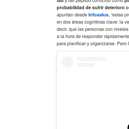
tau
y del péptido conocido como
pl
probabilidad de sufrir deterioro 
apuntan desde
Infosalus
, “estas 
en dos áreas cognitivas clave: la v
decir, que las personas con nivele
a la hora de responder rápidamente
para planificar y organizarse. Pero