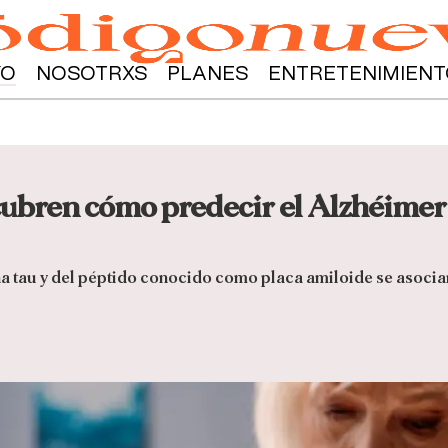
YO
NOSOTRXS
PLANES
ENTRETENIMIENT
cubren cómo predecir el Alzhéimer
ína tau y del péptido conocido como placa amiloide se asoci