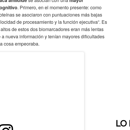
aca amiloide
se asocian con una
mayor
cognitivo
. Primero, en el momento presente: como
proteínas se asociaron con puntuaciones más bajas
elocidad de procesamiento y la función ejecutiva”. Es
s altos de estos dos biomarcadores eran más lentas
 a nueva información y tenían mayores dificultades
 la cosa empeoraba.
LO