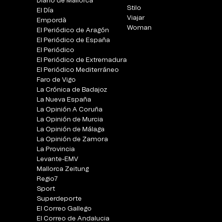
Diario de Mallorca
Stilo
El Día
Viajar
Empordà
Woman
El Periódico de Aragón
El Periódico de España
El Periódico
El Periódico de Extremadura
El Periódico Mediterráneo
Faro de Vigo
La Crónica de Badajoz
La Nueva España
La Opinión A Coruña
La Opinión de Murcia
La Opinión de Málaga
La Opinión de Zamora
La Provincia
Levante-EMV
Mallorca Zeitung
Regio7
Sport
Superdeporte
El Correo Gallego
El Correo de Andalucia