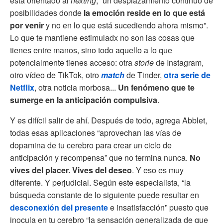
está orientado al
nexting
, “un desplazamiento continuo de
posibilidades donde
la emoción reside en lo que está
por venir
y no en lo que está sucediendo ahora mismo”.
Lo que te mantiene estimuladx no son las cosas que
tienes entre manos, sino todo aquello a lo que
potencialmente tienes acceso: otra
storie
de Instagram,
otro vídeo de TikTok, otro
match
de Tinder,
otra serie de
Netflix
, otra noticia morbosa...
Un fenómeno que te
sumerge en la anticipación compulsiva
.
Y es difícil salir de ahí. Después de todo, agrega Abblet,
todas esas aplicaciones “aprovechan las vías de
dopamina de tu cerebro para crear un ciclo de
anticipación y recompensa” que no termina nunca.
No
vives del placer. Vives del deseo
. Y eso es muy
diferente. Y perjudicial. Según este especialista, “la
búsqueda constante de lo siguiente puede resultar en
desconexión del presente
e insatisfacción” puesto que
inocula en tu cerebro “la sensación generalizada de que