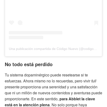
Una publicación compartida de Código Nuevo (@codigonuevo)
No todo está perdido
Tu sistema dopaminérgico puede resetearse si te
esfuerzas. Ahora mismo no lo recuerdas, pero vivir
full
presente proporciona una serenidad y una satisfacción
que ni un millón de nuevos contenidos y aventuras puede
proporcionarte. En este sentido,
para Abblet la clave
está en la atención plena
. No solo porque haya