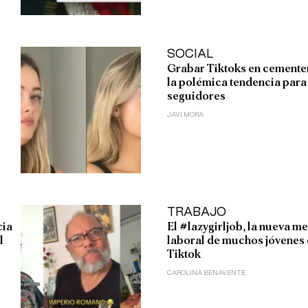
SOCIAL
Grabar Tiktoks en cemente
la polémica tendencia para
seguidores
JAVI MORA
TRABAJO
cia
El #lazygirljob, la nueva me
l
laboral de muchos jóvenes
Tiktok
CAROLINA BENAVENTE