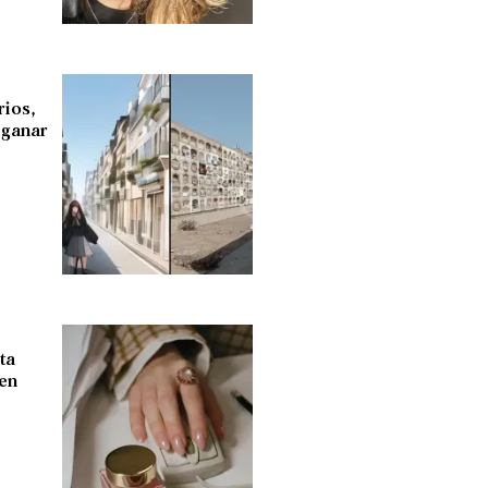
rios,
 ganar
ta
 en