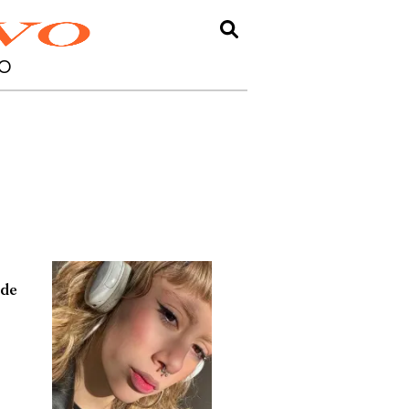
O
 de