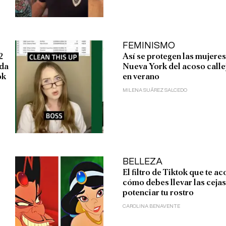
FEMINISMO
2
Así se protegen las mujeres
ida
Nueva York del acoso calle
ok
en verano
MILENA SUÁREZ SALCEDO
BELLEZA
El filtro de Tiktok que te a
cómo debes llevar las ceja
potenciar tu rostro
CAROLINA BENAVENTE