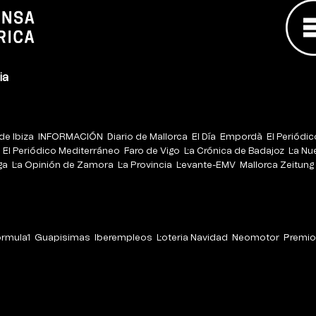
ia
de Ibiza
INFORMACIÓN
Diario de Mallorca
El Día
Empordà
El Periódi
El Periódico Mediterráneo
Faro de Vigo
La Crónica de Badajoz
La Nu
ga
La Opinión de Zamora
La Provincia
Levante-EMV
Mallorca Zeitung
órmula1
Guapisimas
Iberempleos
Loteria Navidad
Neomotor
Premio