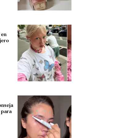
 en
jero
conseja
s para