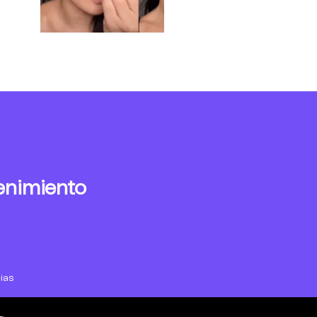
enimiento
ias