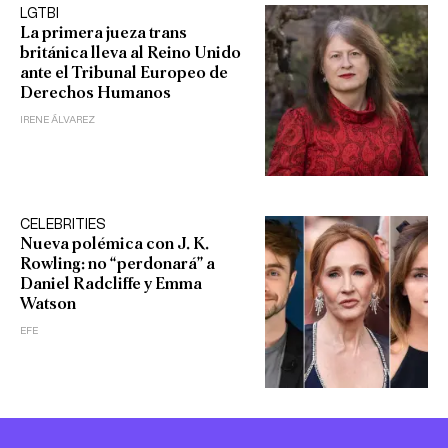
LGTBI
La primera jueza trans
británica lleva al Reino Unido
ante el Tribunal Europeo de
Derechos Humanos
IRENE ÁLVAREZ
CELEBRITIES
Nueva polémica con J. K.
Rowling: no “perdonará” a
Daniel Radcliffe y Emma
Watson
EFE