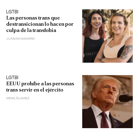
LGTBI
Las personas trans que
destransicionan lo hacen por
culpa de la transfobia
JUANAN NAVARRO
LGTBI
EEUU prohíbe a las personas
trans servir en el ejército
IRENE ÁLVAREZ