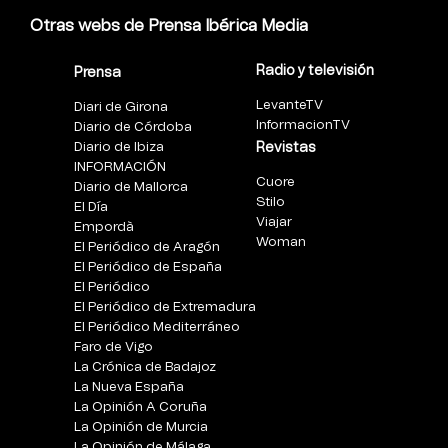
Otras webs de Prensa Ibérica Media
Radio y televisión
Prensa
LevanteTV
Diari de Girona
InformacionTV
Diario de Córdoba
Diario de Ibiza
Revistas
INFORMACIÓN
Cuore
Diario de Mallorca
Stilo
El Día
Viajar
Empordà
Woman
El Periódico de Aragón
El Periódico de España
El Periódico
El Periódico de Extremadura
El Periódico Mediterráneo
Faro de Vigo
La Crónica de Badajoz
La Nueva España
La Opinión A Coruña
La Opinión de Murcia
La Opinión de Málaga