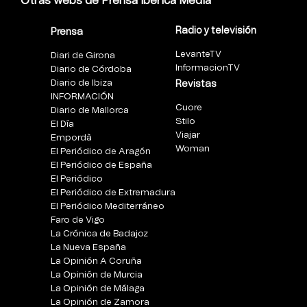
Otras webs de Prensa Ibérica Media
Radio y televisión
Prensa
LevanteTV
Diari de Girona
InformacionTV
Diario de Córdoba
Diario de Ibiza
Revistas
INFORMACIÓN
Cuore
Diario de Mallorca
Stilo
El Día
Viajar
Empordà
Woman
El Periódico de Aragón
El Periódico de España
El Periódico
El Periódico de Extremadura
El Periódico Mediterráneo
Faro de Vigo
La Crónica de Badajoz
La Nueva España
La Opinión A Coruña
La Opinión de Murcia
La Opinión de Málaga
La Opinión de Zamora