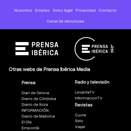
Nosotros
Empleo
Aviso legal
Privacidad
Contacto
Canal de denuncias
Otras webs de Prensa Ibérica Media
Radio y televisión
Prensa
LevanteTV
Diari de Girona
InformacionTV
Diario de Córdoba
Diario de Ibiza
Revistas
INFORMACIÓN
Cuore
Diario de Mallorca
Stilo
El Día
Viajar
Empordà