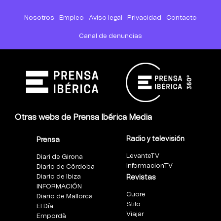
Nosotros
Empleo
Aviso legal
Privacidad
Contacto
Canal de denuncias
Otras webs de Prensa Ibérica Media
Radio y televisión
Prensa
LevanteTV
Diari de Girona
InformacionTV
Diario de Córdoba
Diario de Ibiza
Revistas
INFORMACIÓN
Cuore
Diario de Mallorca
Stilo
El Día
Viajar
Empordà