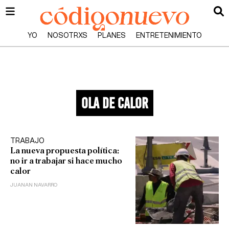
YO
NOSOTRXS
PLANES
ENTRETENIMIENTO
ola de calor
TRABAJO
La nueva propuesta política:
no ir a trabajar si hace mucho
calor
JUANAN NAVARRO