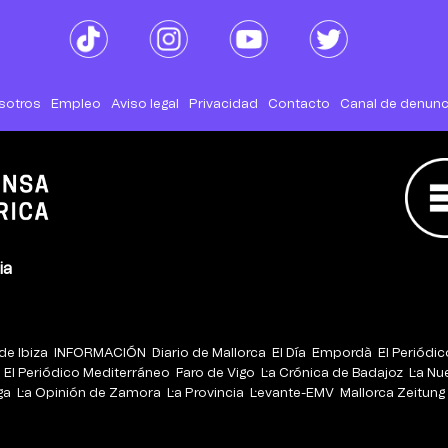
sotros
Empleo
Aviso legal
Privacidad
Contacto
Canal de denunc
ia
de Ibiza
INFORMACIÓN
Diario de Mallorca
El Día
Empordà
El Periódi
El Periódico Mediterráneo
Faro de Vigo
La Crónica de Badajoz
La Nu
ga
La Opinión de Zamora
La Provincia
Levante-EMV
Mallorca Zeitung