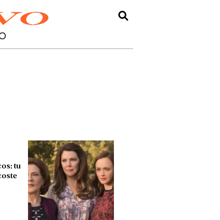
O
os: tu
coste