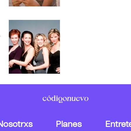
n
Nosotrxs
Planes
Entret