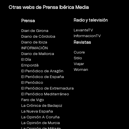
Otras webs de Prensa Ibérica Media
Radio y televisión
Prensa
LevanteTV
Diari de Girona
InformacionTV
Diario de Córdoba
Diario de Ibiza
Revistas
INFORMACIÓN
Cuore
Diario de Mallorca
Stilo
El Día
Viajar
Empordà
Woman
El Periódico de Aragón
El Periódico de España
El Periódico
El Periódico de Extremadura
El Periódico Mediterráneo
Faro de Vigo
La Crónica de Badajoz
La Nueva España
La Opinión A Coruña
La Opinión de Murcia
La Opinión de Málaga