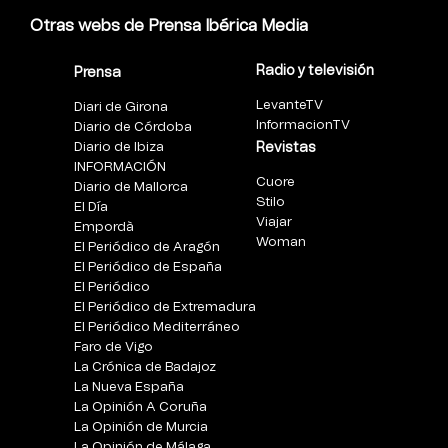
Otras webs de Prensa Ibérica Media
Radio y televisión
Prensa
LevanteTV
Diari de Girona
InformacionTV
Diario de Córdoba
Diario de Ibiza
Revistas
INFORMACIÓN
Cuore
Diario de Mallorca
Stilo
El Día
Viajar
Empordà
Woman
El Periódico de Aragón
El Periódico de España
El Periódico
El Periódico de Extremadura
El Periódico Mediterráneo
Faro de Vigo
La Crónica de Badajoz
La Nueva España
La Opinión A Coruña
La Opinión de Murcia
La Opinión de Málaga