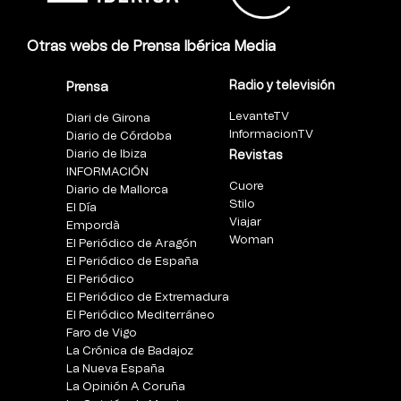
Otras webs de Prensa Ibérica Media
Radio y televisión
Prensa
LevanteTV
Diari de Girona
InformacionTV
Diario de Córdoba
Diario de Ibiza
Revistas
INFORMACIÓN
Cuore
Diario de Mallorca
Stilo
El Día
Viajar
Empordà
Woman
El Periódico de Aragón
El Periódico de España
El Periódico
El Periódico de Extremadura
El Periódico Mediterráneo
Faro de Vigo
La Crónica de Badajoz
La Nueva España
La Opinión A Coruña