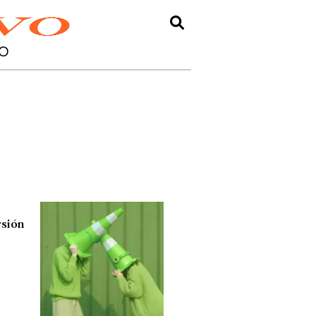
O
rsión