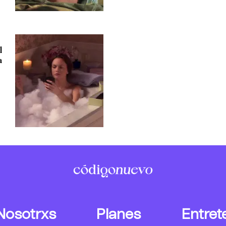
l
a
Nosotrxs
Planes
Entret