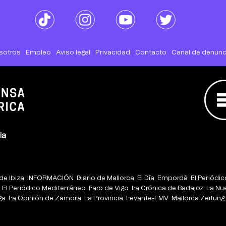
sotros
Empleo
Aviso legal
Privacidad
Contacto
Canal de denunc
ia
de Ibiza
INFORMACIÓN
Diario de Mallorca
El Día
Empordà
El Periódi
El Periódico Mediterráneo
Faro de Vigo
La Crónica de Badajoz
La Nu
ga
La Opinión de Zamora
La Provincia
Levante-EMV
Mallorca Zeitung