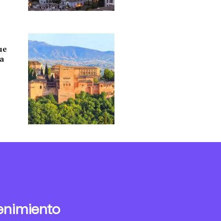
ue
ra
enimiento