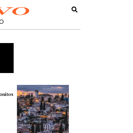
O
onitos