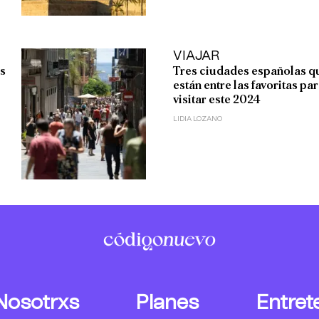
VIAJAR
as
Tres ciudades españolas q
están entre las favoritas pa
visitar este 2024
LIDIA LOZANO
Nosotrxs
Planes
Entret