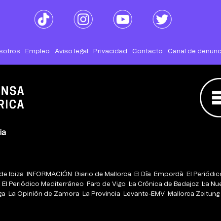
sotros
Empleo
Aviso legal
Privacidad
Contacto
Canal de denunc
ia
de Ibiza
INFORMACIÓN
Diario de Mallorca
El Día
Empordà
El Periódi
El Periódico Mediterráneo
Faro de Vigo
La Crónica de Badajoz
La Nu
ga
La Opinión de Zamora
La Provincia
Levante-EMV
Mallorca Zeitung