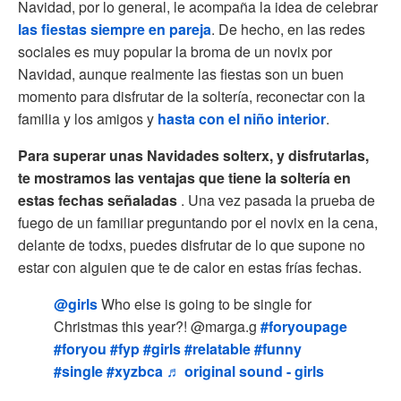
Navidad, por lo general, le acompaña la idea de celebrar
las fiestas siempre en pareja
. De hecho, en las redes
sociales es muy popular la broma de un novix por
Navidad, aunque realmente las fiestas son un buen
momento para disfrutar de la soltería, reconectar con la
familia y los amigos y
hasta con el niño interior
.
Para superar unas Navidades solterx, y disfrutarlas,
te mostramos las ventajas que tiene la soltería en
estas fechas señaladas
. Una vez pasada la prueba de
fuego de un familiar preguntando por el novix en la cena,
delante de todxs, puedes disfrutar de lo que supone no
estar con alguien que te de calor en estas frías fechas.
@girls
Who else is going to be single for
Christmas this year?! @marga.g
#foryoupage
#foryou
#fyp
#girls
#relatable
#funny
#single
#xyzbca
♬ original sound - girls