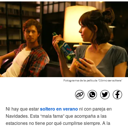
Fotograma de la película ‘Cómo ser soltera’
Ni hay que estar
soltero en verano
ni con pareja en
Navidades. Esta “mala fama” que acompaña a las
estaciones no tiene por qué cumplirse siempre. A la