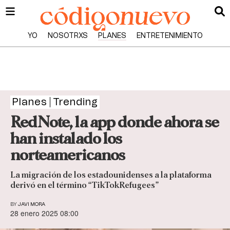
YO
NOSOTRXS
PLANES
ENTRETENIMIENTO
Planes
Trending
RedNote, la app donde ahora se
han instalado los
norteamericanos
La migración de los estadounidenses a la plataforma
derivó en el término “TikTokRefugees”
BY
JAVI MORA
28 enero 2025 08:00