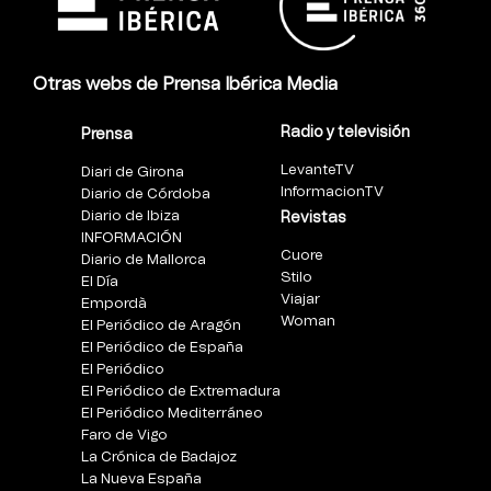
Otras webs de Prensa Ibérica Media
Radio y televisión
Prensa
LevanteTV
Diari de Girona
InformacionTV
Diario de Córdoba
Diario de Ibiza
Revistas
INFORMACIÓN
Cuore
Diario de Mallorca
Stilo
El Día
Viajar
Empordà
Woman
El Periódico de Aragón
El Periódico de España
El Periódico
El Periódico de Extremadura
El Periódico Mediterráneo
Faro de Vigo
La Crónica de Badajoz
La Nueva España