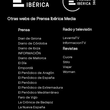
Otras webs de Prensa Ibérica Media
Radio y televisión
Prensa
LevanteTV
Diari de Girona
InformacionTV
Diario de Córdoba
Diario de Ibiza
Revistas
INFORMACIÓN
Cuore
Diario de Mallorca
Stilo
El Día
Viajar
Empordà
Woman
El Periódico de Aragón
El Periódico de España
El Periódico
El Periódico de Extremadura
El Periódico Mediterráneo
Faro de Vigo
La Crónica de Badajoz
La Nueva España