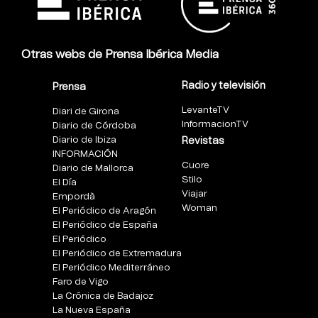
Otras webs de Prensa Ibérica Media
Radio y televisión
Prensa
LevanteTV
Diari de Girona
InformacionTV
Diario de Córdoba
Diario de Ibiza
Revistas
INFORMACIÓN
Cuore
Diario de Mallorca
Stilo
El Día
Viajar
Empordà
Woman
El Periódico de Aragón
El Periódico de España
El Periódico
El Periódico de Extremadura
El Periódico Mediterráneo
Faro de Vigo
La Crónica de Badajoz
La Nueva España